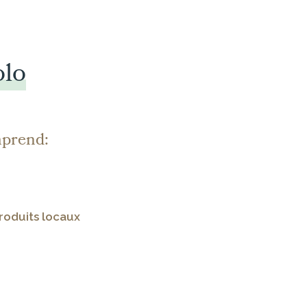
olo
prend:
produits locaux