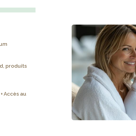
mium
id, produits
 + Accès au