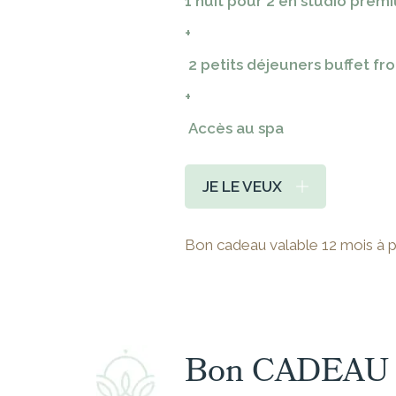
1 nuit pour 2 en studio prem
+
2 petits déjeuners buffet fro
+
Accès au spa
JE LE VEUX
Bon cadeau valable 12 mois à part
Bon CADEAU 