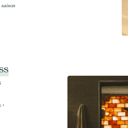
 saison
ss
s
 +