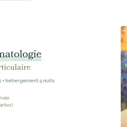
atologie
rticulaire
s + hébergement 5 nuits
rmale
antes)