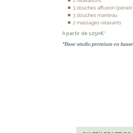
2 relaxations
3 douches affusion (pénétr
3 douches manteau
2 massages relaxants
A partir de 1250€*
*Base studio premium en basse